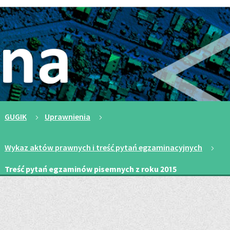
pisemnych
z
roku
2015
Nawigacja
Nowa strona
GUGIK
Uprawnienia
okruszkowa
Wykaz aktów prawnych i treść pytań egzaminacyjnych
Treść pytań egzaminów pisemnych z roku 2015