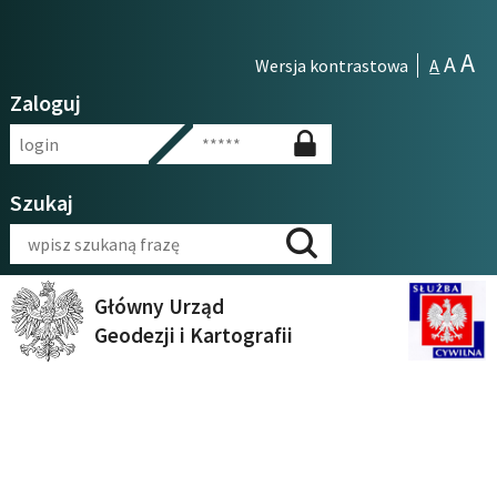
Przejdź
Przejdź
Informacja
do
do
o
A
A
Wersja kontrastowa
A
menu
treści
dostępności
Zaloguj
Login
Hasło
Zaloguj
Szukaj
Szukaj
Szukaj
Główny Urząd
Geodezji i Kartografii
Treść
pytań
egzaminów